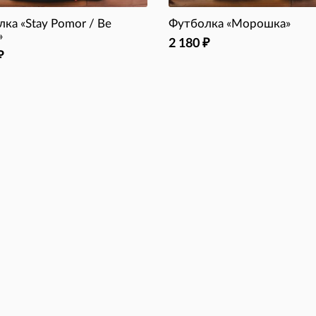
ка «Stay Pomor / Be
Футболка «Морошка»
»
2 180
₽
₽