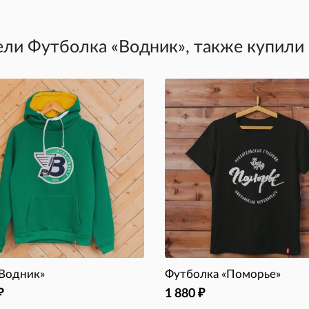
ели Футболка «Водник», также купили
«Водник»
Футболка «Поморье»
1 880
₽
₽