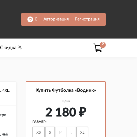
0
Авторизация
Регистрация
0
Скидка %
Купить Футболка «Водник»
L, 4XL,
Цена
2 180
₽
тро-
РАЗМЕР:
XS
S
M
L
XL
, чьё