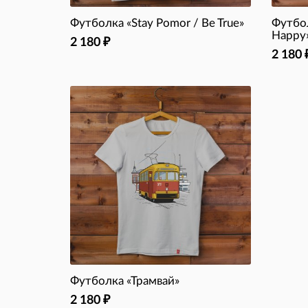
Футболка «Stay Pomor / Be True»
Футбол
Happy
2 180
₽
2 180
Футболка «Трамвай»
2 180
₽