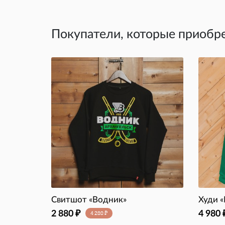
Покупатели, которые приобр
Свитшот «Водник»
Худи 
2 880
4 980
₽
4 280
₽