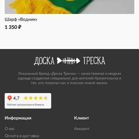
Шарф «Водник»
1 350
₽
Локальный бренд «Доска Треска» — качественная и модная
одежда созданная специально для жителей Архангельска и
тех, кто покинул нас в поисках новой жизни.
Информация
Клиент
О нас
Аккаунт
Оплата и доставка