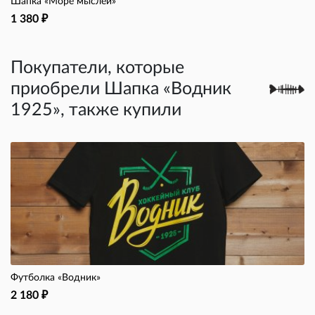
Шапка «Море мыслей»
1 380
₽
Покупатели, которые
приобрели Шапка «Водник
1925», также купили
Футболка «Водник»
2 180
₽