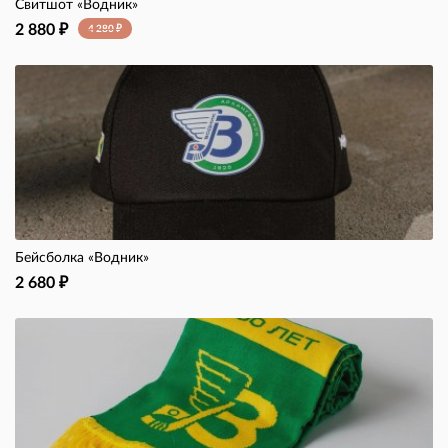
Свитшот «Водник»
2 880
₽
4 280
₽
Бейсболка «Водник»
2 680
₽