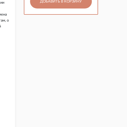
ДОБАВИТЬ В КОРЗИНУ
зии
мена
ам, о
й