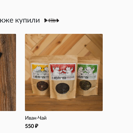
акже купили
Иван-Чай
550
₽