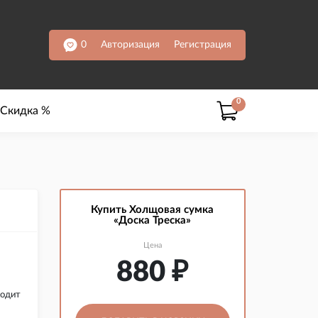
0
Авторизация
Регистрация
0
Скидка %
Купить Холщовая сумка
«Доска Треска»
Цена
880
₽
ходит