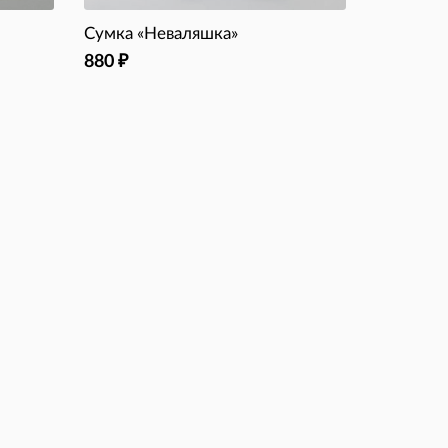
Сумка «Неваляшка»
880
₽