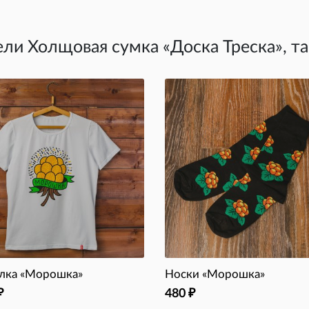
ли Холщовая сумка «Доска Треска», т
лка «Морошка»
Носки «Морошка»
480
₽
₽