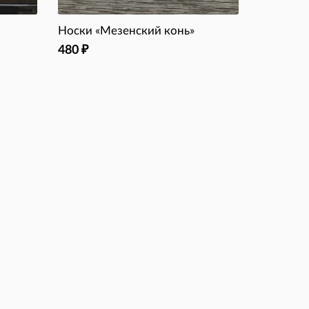
Носки «Мезенский конь»
480
₽