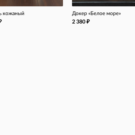
ь кожаный
Докер «Белое море»
2 380
₽
₽