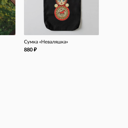
Сумка «Неваляшка»
880
₽