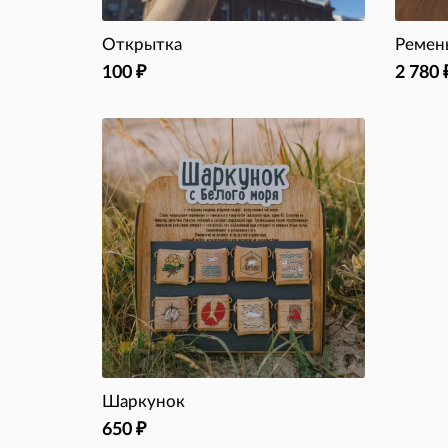
Открытка
Ремен
100
2 780
₽
Шаркунок
650
₽