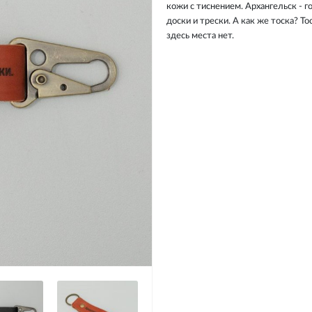
кожи с тиснением. Архангельск - г
доски и трески. А как же тоска? То
здесь места нет.