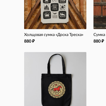
Холщовая сумка «Доска Треска»
Сумка
880
880
₽
₽