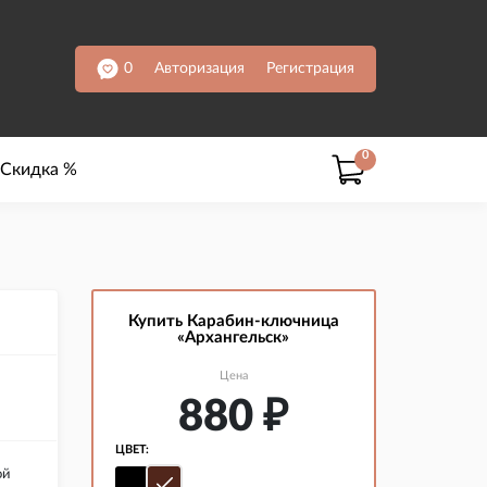
0
Авторизация
Регистрация
0
Скидка %
Купить Карабин-ключница
«Архангельск»
Цена
880
₽
ЦВЕТ:
ой