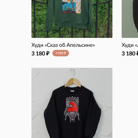
Худи «Сказ об Апельсине»
Худи 
3 180
3 180
₽
4 980
₽