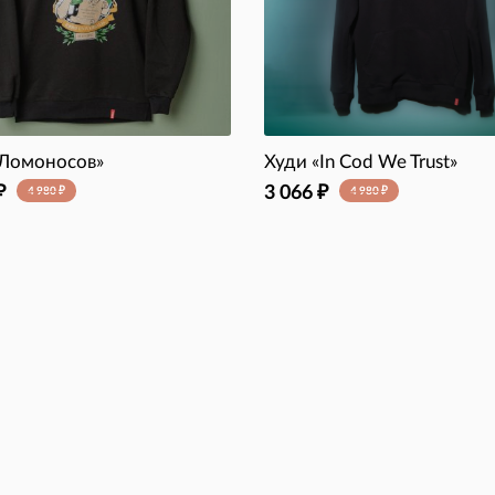
«Ломоносов»
Худи «In Cod We Trust»
3 066
₽
₽
4 980
4 980
₽
₽