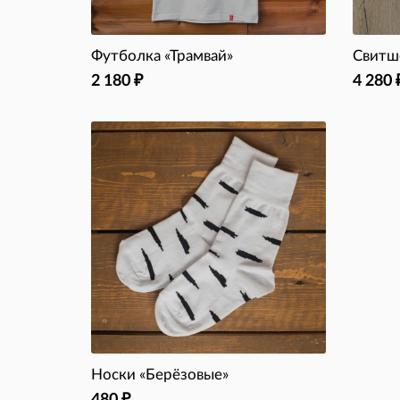
Футболка «Трамвай»
Свитш
2 180
4 280
₽
Носки «Берёзовые»
480
₽