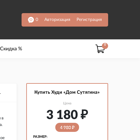
0
Авторизация
Регистрация
0
Скидка %
Купить Худи «Дом Сутягина»
L
Цена
3 180
₽
 в
а.
4 980
₽
РАЗМЕР:
кое