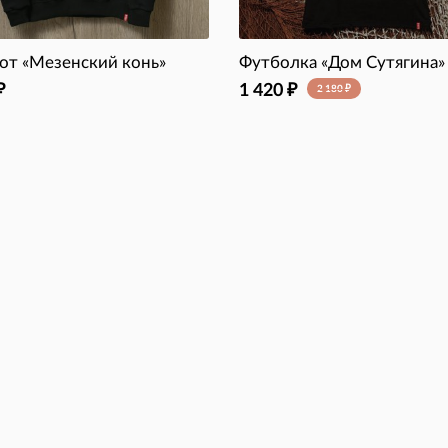
от «Мезенский конь»
Футболка «Дом Сутягина»
1 420
₽
₽
2 180
₽