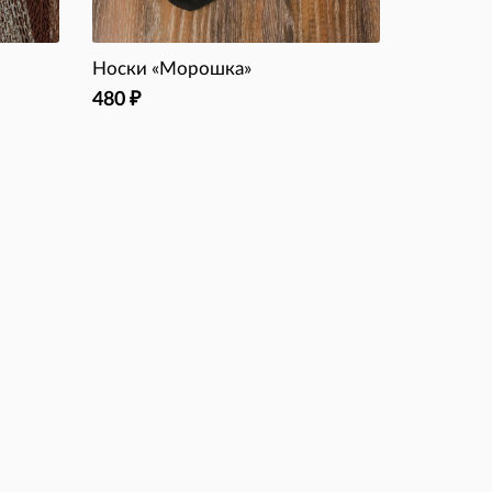
Носки «Морошка»
480
₽