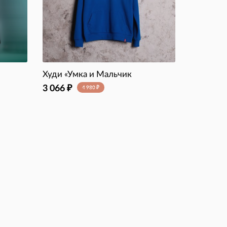
Худи «Умка и Мальчик
3 066
₽
4 980
₽