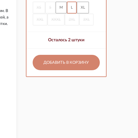
XS
S
M
L
XL
м. В
ей, а
XXL
XXXL
2XL
3XL
тки.
Осталось 2 штуки
ДОБАВИТЬ В КОРЗИНУ