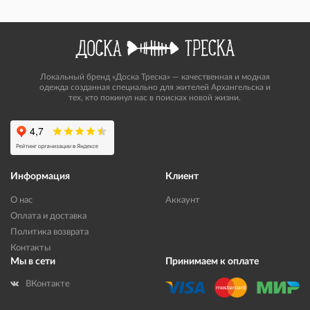
Локальный бренд «Доска Треска» — качественная и модная
одежда созданная специально для жителей Архангельска и
тех, кто покинул нас в поисках новой жизни.
Информация
Клиент
О нас
Аккаунт
Оплата и доставка
Политика возврата
Контакты
Мы в сети
Принимаем к оплате
ВКонтакте